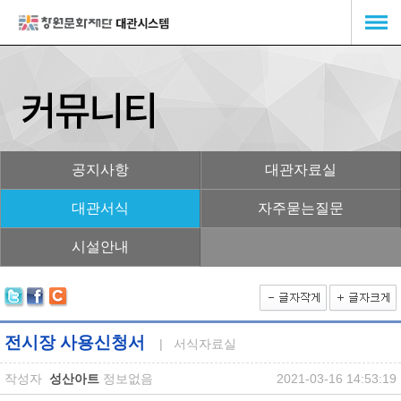
공지사항
대관자료실
대관서식
자주묻는질문
시설안내
전시장 사용신청서
| 서식자료실
작성자
성산아트
정보없음
2021-03-16 14:53:19