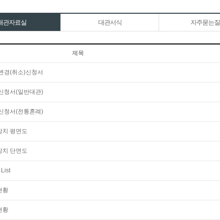
대관자료실
대관서식
자주묻는질
제목
변경(취소)신청서
신청서(일반대관)
신청서(전통혼례)
장치 평면도
장치 단면도
 List
현황
현황