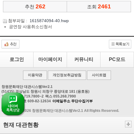
262
2461
추천
조회
첨부파일 :
1615874094-40.hwp
공연장 사용취소신청서
로그인
마이페이지
커뮤니티
PC모드
이용약관
개인정보취급방침
사이트맵
창원문화재단 대관시스템Ver2.1
(51435) 경상남도 창원시 의창구 중앙대로 181 (용호동)
안내문의 055.719.7800~2
팩스 055.268.7990
사업자등록번호 609-82-12634
이메일주소 무단수집거부
Copyrightⓒ 2026 창원문화재단 대관시스템Ver2.1 All Rights Reserved.
현재 대관현황