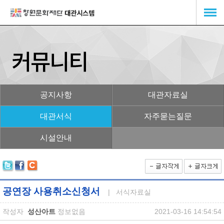
공지사항
대관자료실
대관서식
자주묻는질문
시설안내
공연장 사용취소신청서
| 서식자료실
작성자
성산아트
정보없음
2021-03-16 14:54:54