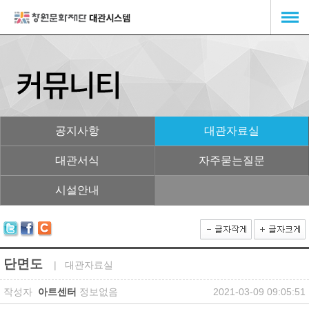
공지사항
대관자료실
대관서식
자주묻는질문
시설안내
단면도
| 대관자료실
작성자
아트센터
정보없음
2021-03-09 09:05:51