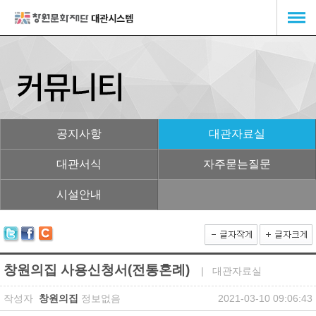
공지사항
대관자료실
대관서식
자주묻는질문
시설안내
창원의집 사용신청서(전통혼례)
| 대관자료실
작성자
창원의집
정보없음
2021-03-10 09:06:43