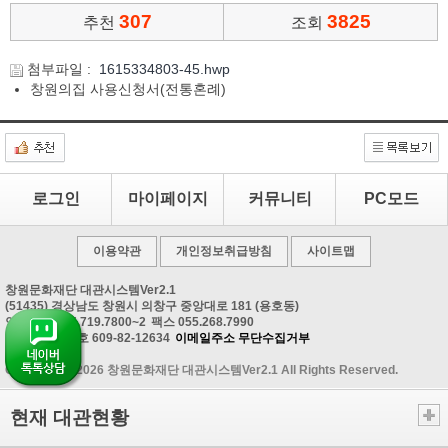
307
3825
추천
조회
첨부파일 :
1615334803-45.hwp
창원의집 사용신청서(전통혼례)
로그인
마이페이지
커뮤니티
PC모드
이용약관
개인정보취급방침
사이트맵
창원문화재단 대관시스템Ver2.1
(51435) 경상남도 창원시 의창구 중앙대로 181 (용호동)
안내문의 055.719.7800~2
팩스 055.268.7990
사업자등록번호 609-82-12634
이메일주소 무단수집거부
Copyrightⓒ 2026 창원문화재단 대관시스템Ver2.1 All Rights Reserved.
현재 대관현황