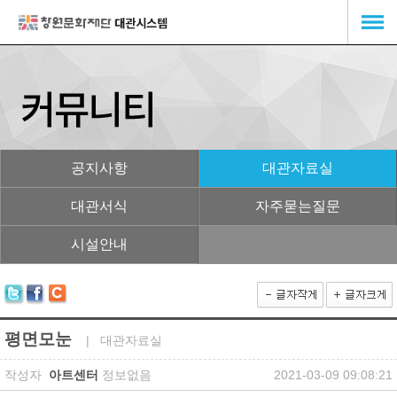
공지사항
대관자료실
대관서식
자주묻는질문
시설안내
평면모눈
| 대관자료실
작성자
아트센터
정보없음
2021-03-09 09:08:21