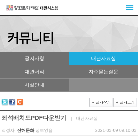
공지사항
대관자료실
대관서식
자주묻는질문
시설안내
좌석배치도PDF다운받기
| 대관자료실
작성자
진해문화
정보없음
2021-03-09 09:10:03