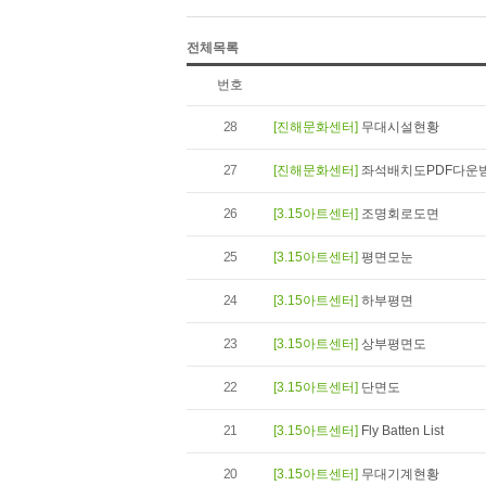
전체목록
번호
28
[진해문화센터]
무대시설현황
27
[진해문화센터]
좌석배치도PDF다운
26
[3.15아트센터]
조명회로도면
25
[3.15아트센터]
평면모눈
24
[3.15아트센터]
하부평면
23
[3.15아트센터]
상부평면도
22
[3.15아트센터]
단면도
21
[3.15아트센터]
Fly Batten List
20
[3.15아트센터]
무대기계현황