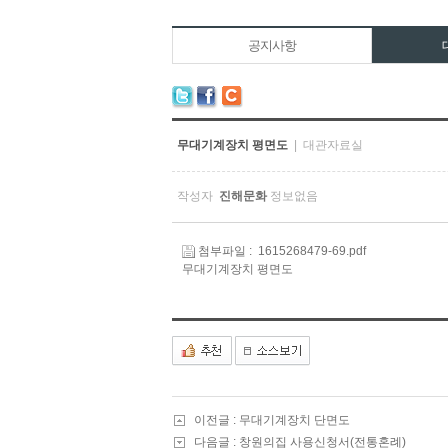
공지사항
무대기계장치 평면도
| 대관자료실
작성자
진해문화
정보없음
첨부파일 :
1615268479-69.pdf
무대기계장치 평면도
이전글 :
무대기계장치 단면도
다음글 :
창원의집 사용신청서(전통혼례)